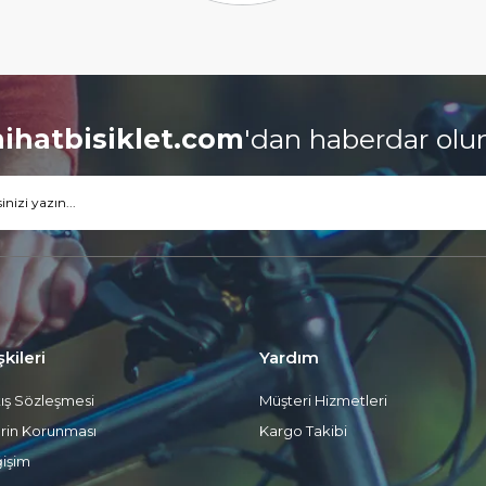
nihatbisiklet.com
'dan
haberdar olu
şkileri
Yardım
tış Sözleşmesi
Müşteri Hizmetleri
lerin Korunması
Kargo Takibi
işim