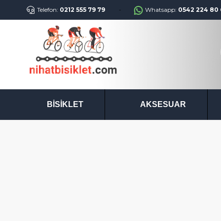
Telefon:
0212 555 79 79
Whatsapp:
0542 224 80 
BISIKLET
AKSESUAR