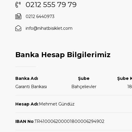
0212 555 79 79
0212 6440973
info@nihatbisiklet.com
Banka Hesap Bilgilerimiz
Banka Adı
Şube
Şube 
Garanti Bankası
Bahçelievler
18
Hesap Adı
:
Mehmet Gündüz
IBAN No
:
TR410006200001800006294902