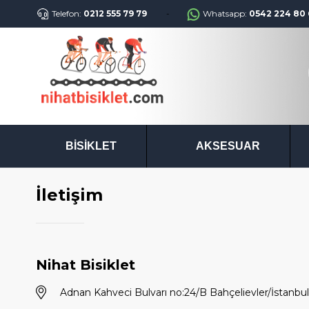
Telefon:
0212 555 79 79
Whatsapp:
0542 224 80 
BISIKLET
AKSESUAR
İletişim
Nihat Bisiklet
Adnan Kahveci Bulvarı no:24/B Bahçelievler/İstanbul