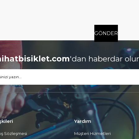
nihatbisiklet.com
'dan
haberdar olu
şkileri
Yardım
tış Sözleşmesi
Müşteri Hizmetleri